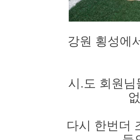
강원 횡성에서 
시.도 회원님
없
다시 한번더 
들