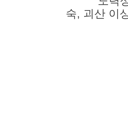
노력상 10명
숙, 괴산 이
구미
*