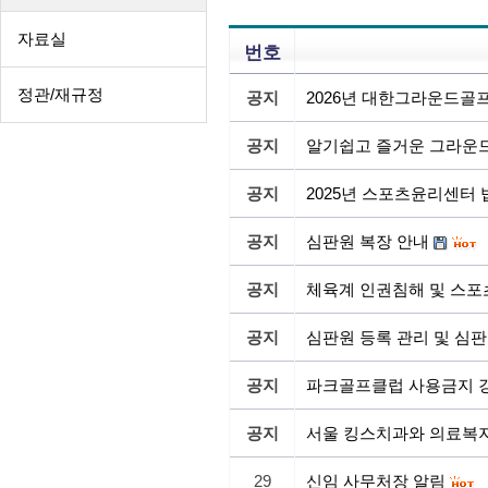
자료실
번호
정관/재규정
공지
2026년 대한그라운드골
공지
알기쉽고 즐거운 그라운드
공지
2025년 스포츠윤리센터
공지
심판원 복장 안내
공지
체육계 인권침해 및 스포
공지
심판원 등록 관리 및 심판
공지
파크골프클럽 사용금지 
공지
서울 킹스치과와 의료복
29
신임 사무처장 알림