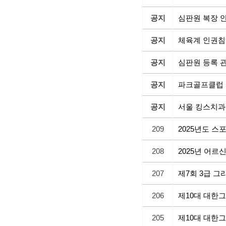
공지
심판원 복장 
공지
체육계 인권침
공지
심판원 등록 관
공지
파크골프클럽 
공지
서울 킹스치과
209
2025년도 
208
2025년 어
207
제7회 3급 
206
제10대 대한
205
제10대 대한