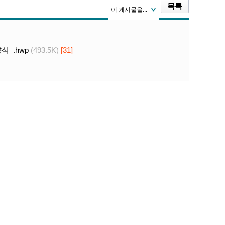
목록
이 게시물을...
_.hwp
(493.5K)
[31]