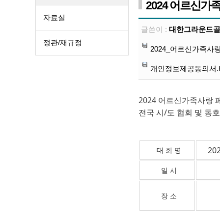
2024 어르신
자료실
글쓴이 :
대한그라운드
정관/재규정
2024_어르신가족사
개인정보제공동의서.h
2024 어르신가족사랑
전국 시/도 협회 및 동
2
대 회 명
일 시
장 소