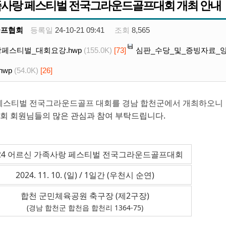
가족사랑 페스티벌 전국그라운드골프대회 개최 안내
골프협회
등록일
24-10-21 09:41
조회
8,565
랑페스티벌_대회요강.hwp
(155.0K)
[73]
심판_수당_및_증빙자료_양식
wp
(54.0K)
[26]
 페스티벌 전국그라운드골프 대회를 경남 합천군에서 개최하오니
호회 회원님들의 많은 관심과 참여 부탁드립니다.
024 어르신 가족사랑 페스티벌 전국그라운드골프대회
2024. 11. 10. (일) / 1일간 (우천시 순연)
합천 군민체육공원 축구장 (제2구장)
(경남 합천군 합천읍 합천리 1364-75)