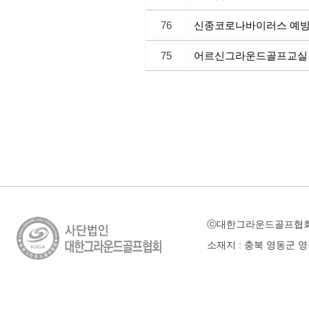
76
신종코로나바이러스 예
75
어르신그라운드골프교실 
ⓒ대한그라운드골프협
소재지 : 충북 영동군 영동