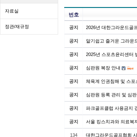
자료실
번호
정관/재규정
공지
2026년 대한그라운드골
공지
알기쉽고 즐거운 그라운드
공지
2025년 스포츠윤리센터
공지
심판원 복장 안내
공지
체육계 인권침해 및 스포
공지
심판원 등록 관리 및 심판
공지
파크골프클럽 사용금지 
공지
서울 킹스치과와 의료복
134
대한그라운드골프협회 사