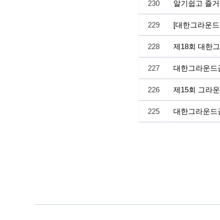
230
알기쉽고 즐거
229
[대한그라운드
228
제18회 대한
227
대한그라운드골
226
제15회 그라
225
대한그라운드골