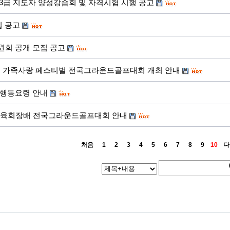
회 3급 지도자 양성강습회 및 자격시험 시행 공고
집 공고
회 공개 모집 공고
르신 가족사랑 페스티벌 전국그라운드골프대회 개최 안내
행동요령 안내
체육회장배 전국그라운드골프대회 안내
처음
1
2
3
4
5
6
7
8
9
10
다