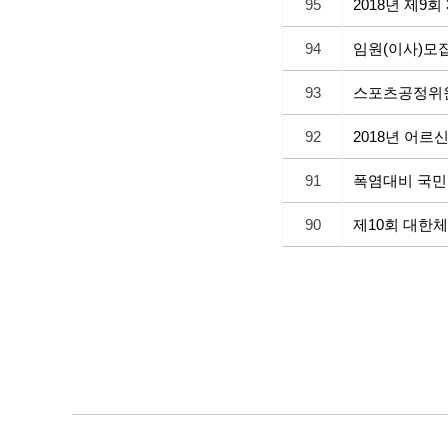
95
2018년 제9
94
임원(이사)모
93
스포츠공정위원
92
2018년 어
91
폭염대비 국민
90
제10회 대한